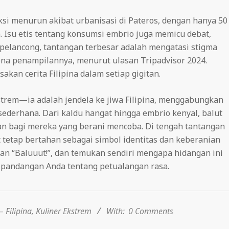
i menurun akibat urbanisasi di Pateros, dengan hanya 50
n. Isu etis tentang konsumsi embrio juga memicu debat,
k pelancong, tantangan terbesar adalah mengatasi stigma
ena penampilannya, menurut ulasan Tripadvisor 2024.
akan cerita Filipina dalam setiap gigitan.
strem—ia adalah jendela ke jiwa Filipina, menggabungkan
r sederhana. Dari kaldu hangat hingga embrio kenyal, balut
 bagi mereka yang berani mencoba. Di tengah tantangan
t tetap bertahan sebagai simbol identitas dan keberanian
kan “Baluuut!”, dan temukan sendiri mengapa hidangan ini
 pandangan Anda tentang petualangan rasa.
– Filipina
,
Kuliner Ekstrem
With:
0 Comments