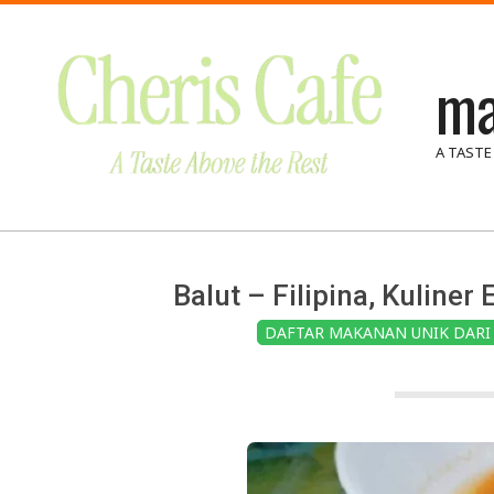
Skip
to
ma
content
A TASTE
Balut – Filipina, Kuline
DAFTAR MAKANAN UNIK DARI