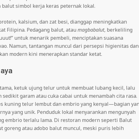
alut simbol kerja keras peternak lokal.
otein, kalsium, dan zat besi, dianggap meningkatkan
t Filipina. Pedagang balut, atau
magbabalut
, berkeliling
uut!” untuk menarik pembeli, menciptakan suasana
avao. Namun, tantangan muncul dari persepsi higienitas dan
kan modern kini menerapkan standar ketat.
daya
rtama, ketuk ujung telur untuk membuat lubang kecil, lalu
 sedikit garam atau cuka cabai untuk menambah cita rasa.
es kuning telur lembut dan embrio yang kenyal—bagian ya
turnya yang unik. Penduduk lokal menyarankan mengunyah
embrio terlalu lama. Di restoran modern seperti Balut
lut goreng atau adobo balut muncul, meski puris lebih