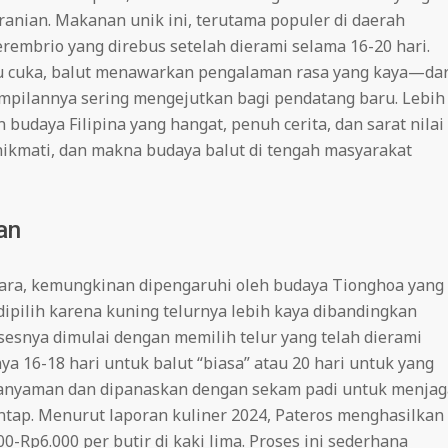
nian. Makanan unik ini, terutama populer di daerah
erembrio yang direbus setelah dierami selama 16-20 hari.
u cuka, balut menawarkan pengalaman rasa yang kaya—dar
mpilannya sering mengejutkan bagi pendatang baru. Lebih
budaya Filipina yang hangat, penuh cerita, dan sarat nilai
menikmati, dan makna budaya balut di tengah masyarakat
an
nggara, kemungkinan dipengaruhi oleh budaya Tionghoa yang
dipilih karena kuning telurnya lebih kaya dibandingkan
esnya dimulai dengan memilih telur yang telah dierami
 16-18 hari untuk balut “biasa” atau 20 hari untuk yang
ng anyaman dan dipanaskan dengan sekam padi untuk menjag
antap. Menurut laporan kuliner 2024, Pateros menghasilkan
00-Rp6.000 per butir di kaki lima. Proses ini sederhana