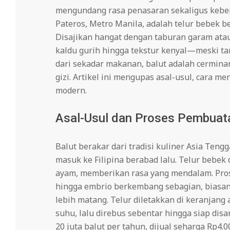
mengundang rasa penasaran sekaligus kebera
Pateros, Metro Manila, adalah telur bebek b
Disajikan hangat dengan taburan garam ata
kaldu gurih hingga tekstur kenyal—meski ta
dari sekadar makanan, balut adalah cerminan 
gizi. Artikel ini mengupas asal-usul, cara 
modern.
Asal-Usul dan Proses Pembuat
Balut berakar dari tradisi kuliner Asia Te
masuk ke Filipina berabad lalu. Telur bebek 
ayam, memberikan rasa yang mendalam. Pros
hingga embrio berkembang sebagian, biasanya
lebih matang. Telur diletakkan di keranja
suhu, lalu direbus sebentar hingga siap dis
20 juta balut per tahun, dijual seharga Rp4.0