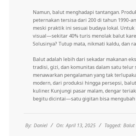
Namun, balut menghadapi tantangan. Produks
peternakan tersisa dari 200 di tahun 1990-a
meski praktik ini sesuai budaya lokal. Untu
visual—sekitar 40% turis menolak balut kar
Solusinya? Tutup mata, nikmati kaldu, dan ras
Balut adalah lebih dari sekadar makanan ek
tradisi, gizi, dan komunitas dalam satu telu
menawarkan pengalaman yang tak terlupakan
modern, dari produksi hingga persepsi, balu
kuliner. Kunjungi pasar malam, dengar teria
begitu dicintai—satu gigitan bisa mengubah
2025-
04-
13
By:
Daniel
On:
April 13, 2025
Tagged:
Balut 