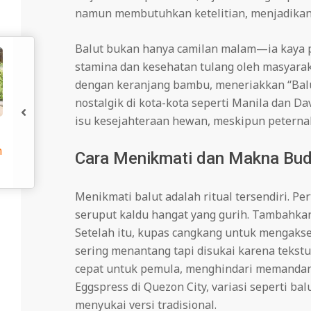
namun membutuhkan ketelitian, menjadikan b
Balut bukan hanya camilan malam—ia kaya pr
stamina dan kesehatan tulang oleh masyaraka
dengan keranjang bambu, meneriakkan “Balu
nostalgik di kota-kota seperti Manila dan D
isu kesejahteraan hewan, meskipun peterna
Cara Menikmati dan Makna Bu
Menikmati balut adalah ritual tersendiri. Pe
seruput kaldu hangat yang gurih. Tambahkan
Setelah itu, kupas cangkang untuk mengaks
sering menantang tapi disukai karena teks
cepat untuk pemula, menghindari memandang 
Eggspress di Quezon City, variasi seperti ba
menyukai versi tradisional.