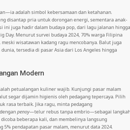
kanan—ia adalah simbol kebersamaan dan ketahanan.
ring disantap pria untuk dorongan energi, sementara anak-
i ini juga hadir dalam budaya pop, dari lagu jalanan hingg
sig Day. Menurut survei budaya 2024, 70% warga Filipina
, meski wisatawan kadang ragu mencobanya. Balut juga
dunia, tersedia di pasar Asia dari Los Angeles hingga
tangan Modern
dalah petualangan kuliner wajib. Kunjungi pasar malam
lut segar dijamin higienis oleh pedagang tepercaya. Pilih
uk rasa terbaik. Jika ragu, minta pedagang
 dengan
penoy
—telur rebus tanpa embrio—sebagai langka
dicoba beberapa kali, dan membelinya langsung
 5% pendapatan pasar malam, menurut data 2024.