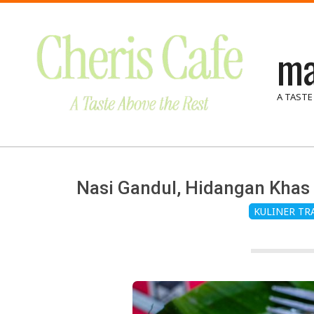
Skip
to
ma
content
A TASTE
Nasi Gandul, Hidangan Khas
KULINER TR