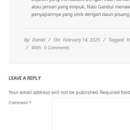
atau jeroan yang empuk, Nasi Gandul menaw
penyajiannya yang unik dengan daun pisang 
2025-
02-
14
By:
Daniel
On:
February 14, 2025
Tagged:
H
With:
0 Comments
LEAVE A REPLY
Your email address will not be published.
Required fiel
Comment
*