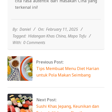
cita rasa autentik dari masakan Cina yang
terkenal ini!
2025-
02-
11
By:
Daniel
On:
February 11, 2025
Tagged:
Hidangan Khas China
,
Mapo Tofu
With:
0 Comments
Previous Post:
Tips Membuat Menu Diet Harian
untuk Pola Makan Seimbang
Next Post:
Sushi Khas Jepang, Keunikan dan