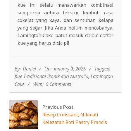
kue ini selalu menawarkan kombinasi
sempurna antara tekstur lembut, rasa
cokelat yang kaya, dan sentuhan kelapa
yang segar. Jika Anda belum mencobanya,
Lamington Cake patut masuk dalam daftar
kue yang harus dicicipi!
2025-
01-
09
By:
Daniel
On:
January 9, 2025
Tagged:
Kue Tradisional Ikonik dari Australia
,
Lamington
Cake
With:
0 Comments
Previous Post:
Resep Croissant, Nikmati
Kelezatan Roti Pastry Prancis