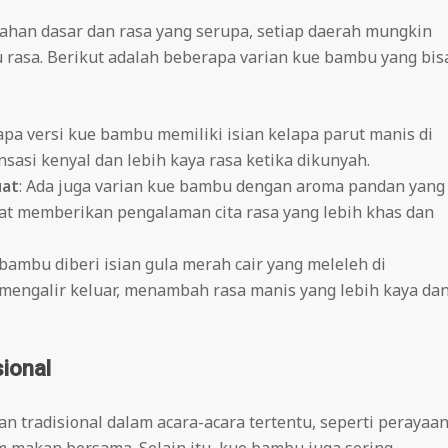
han dasar dan rasa yang serupa, setiap daerah mungkin
au rasa. Berikut adalah beberapa varian kue bambu yang bis
apa versi kue bambu memiliki isian kelapa parut manis di
sasi kenyal dan lebih kaya rasa ketika dikunyah.
uat
: Ada juga varian kue bambu dengan aroma pandan yang
uat memberikan pengalaman cita rasa yang lebih khas dan
bambu diberi isian gula merah cair yang meleleh di
n mengalir keluar, menambah rasa manis yang lebih kaya da
ional
n tradisional dalam acara-acara tertentu, seperti perayaan
m makan bersama. Selain itu, kue bambu juga sering