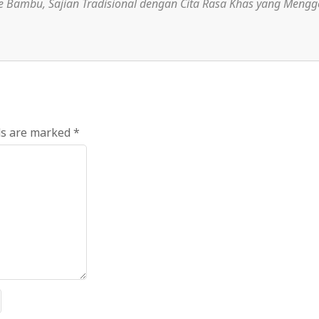
e Bambu
,
Sajian Tradisional dengan Cita Rasa Khas yang Meng
ds are marked
*