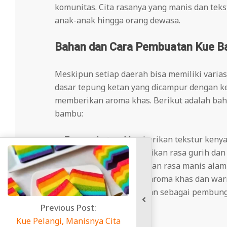
komunitas. Cita rasanya yang manis dan tek
anak-anak hingga orang dewasa.
Bahan dan Cara Pembuatan Kue 
Meskipun setiap daerah bisa memiliki vari
dasar tepung ketan yang dicampur dengan ke
memberikan aroma khas. Berikut adalah b
bambu:
Tepung ketan
: Memberikan tekstur keny
Kelapa parut
: Memberikan rasa gurih dan
Gula merah
: Memberikan rasa manis alam
Pandan
: Memberikan aroma khas dan warn
Daun pisang
: Digunakan sebagai pembun
kering.
 Post:
anisnya Cita