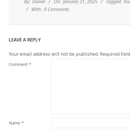
31
By:
Daniel
On:
January 31, 2025
Tagged:
Ku
With:
0 Comments
LEAVE A REPLY
Your email address will not be published.
Required fiel
Comment
*
Name
*