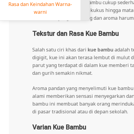
Proses pembuatan kue bambu cukup sederha
dahan Warna-
daun pisang, kemudian dikukus hingga mata
ni
rasa manis yang seimbang dan aroma harum 
Tekstur dan Rasa Kue Bambu
Salah satu ciri khas dari
kue bambu
adalah te
digigit, kue ini akan terasa lembut di mulu
parut yang terdapat di dalam kue memberi 
dan gurih semakin nikmat.
Aroma pandan yang menyelimuti kue bambu j
alami memberikan sensasi menyegarkan dan
bambu ini membuat banyak orang merindukan
di pasar tradisional atau di depan sekolah.
Varian Kue Bambu