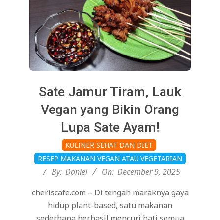
Sate Jamur Tiram, Lauk
Vegan yang Bikin Orang
Lupa Sate Ayam!
2025-
KULINER SEHAT DAN DIET
12-
RESEP MAKANAN VEGAN ATAU VEGETARIAN
09
By:
Daniel
On:
December 9, 2025
cheriscafe.com – Di tengah maraknya gaya
hidup plant-based, satu makanan
sederhana berhasil mencuri hati semua