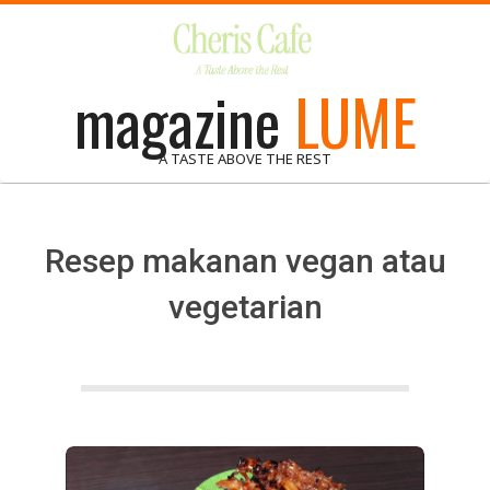
Skip
to
content
magazine
LUME
A TASTE ABOVE THE REST
Resep makanan vegan atau
vegetarian