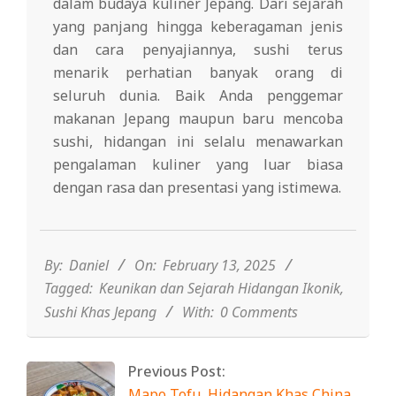
dalam budaya kuliner Jepang. Dari sejarah
yang panjang hingga keberagaman jenis
dan cara penyajiannya, sushi terus
menarik perhatian banyak orang di
seluruh dunia. Baik Anda penggemar
makanan Jepang maupun baru mencoba
sushi, hidangan ini selalu menawarkan
pengalaman kuliner yang luar biasa
dengan rasa dan presentasi yang istimewa.
2025-
02-
13
By:
Daniel
On:
February 13, 2025
Tagged:
Keunikan dan Sejarah Hidangan Ikonik
,
Sushi Khas Jepang
With:
0 Comments
Previous Post:
Mapo Tofu, Hidangan Khas China