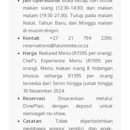
Jam Operasional
: Buka setiap hari untuk
makan siang (12:30-14:30) dan makan
malam (19:30-21:30). Tutup pada malam
Natal, Tahun Baru, dan Minggu malam
di musim dingin.
Kontak
: +27 21 794 2390,
reservations@lacolombe.co.za
Harga
: Reduced Menu (R1595 per orang),
Chef’s Experience Menu (R1995 per
orang). Menu makan siang 8 hidangan
khusus seharga R1395 per orang
tersedia dari Senin hingga Jumat hingga
30 November 2024.
Reservasi
: Disarankan melalui
DinePlan, dengan deposit untuk
mencegah no-show.
Catatan
: Tidak diperbolehkan
membawa anggur sendiri, dan anak-