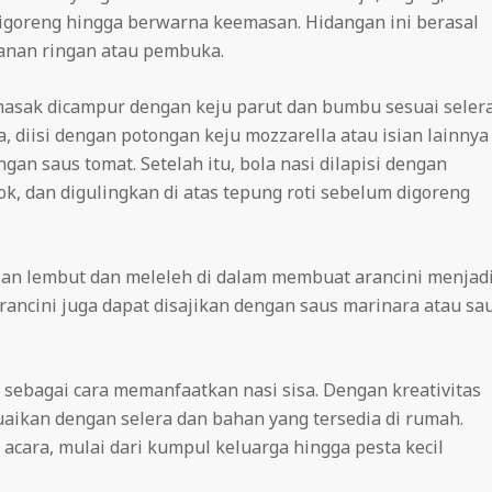
 digoreng hingga berwarna keemasan.
Hidangan ini berasal
akanan ringan atau pembuka.
masak dicampur dengan keju parut dan bumbu sesuai selera
 diisi dengan potongan keju mozzarella atau isian lainnya
engan saus tomat.
Setelah itu, bola nasi dilapisi dengan
ok, dan digulingkan di atas tepung roti sebelum digoreng
ian lembut dan meleleh di dalam membuat arancini menjad
 arancini juga dapat disajikan dengan saus marinara atau sa
is sebagai cara memanfaatkan nasi sisa.
Dengan kreativitas
suaikan dengan selera dan bahan yang tersedia di rumah.
 acara, mulai dari kumpul keluarga hingga pesta kecil