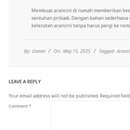
Membuat arancini di rumah memberikan kese
sentuhan pribadi.
Dengan bahan sederhana d
kelezatan arancini tanpa harus pergi ke resto
2025-
05-
15
By:
Daniel
On:
May 15, 2025
Tagged:
Aranci
LEAVE A REPLY
Your email address will not be published.
Required fiel
Comment
*