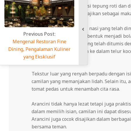
sayuran, kemudian dilapisi tepung roti dan
dari Sisilia dan sering disajikan sebagai m
Untuk membuat arancini, nasi yang telah di
Previous Post:
Adonan nasi kemudian dibentuk menjadi bola,
Mengenal Restoran Fine
seperti daging cincang yang telah ditumis d
Dining, Pengalaman Kuliner
tepung terigu, dicelupkan ke dalam telur koc
yang Eksklusif
hingga renyah.
Tekstur luar yang renyah berpadu dengan is
camilan yang memanjakan lidah.
Selain itu,
tomat pedas untuk menambah cita rasa.
Arancini tidak hanya lezat tetapi juga prakt
dalam memilih isian, camilan ini dapat dise
Arancini juga cocok disajikan dalam berbagai
bersama teman.