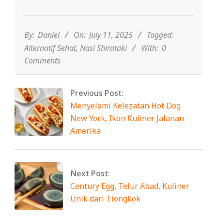
2025-
07-
11
By:
Daniel
On:
July 11, 2025
Tagged:
Alternatif Sehat
,
Nasi Shirataki
With:
0
Comments
Previous Post:
Menyelami Kelezatan Hot Dog
New York, Ikon Kuliner Jalanan
Amerika
Next Post:
Century Egg, Telur Abad, Kuliner
Unik dari Tiongkok