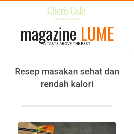
Skip
to
content
magazine
LUME
A TASTE ABOVE THE REST
Resep masakan sehat dan
rendah kalori