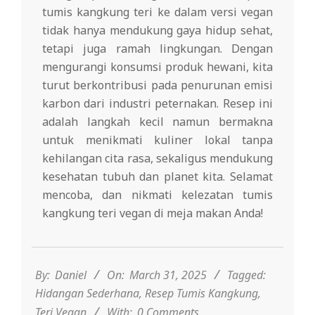
tumis kangkung teri ke dalam versi vegan
tidak hanya mendukung gaya hidup sehat,
tetapi juga ramah lingkungan. Dengan
mengurangi konsumsi produk hewani, kita
turut berkontribusi pada penurunan emisi
karbon dari industri peternakan. Resep ini
adalah langkah kecil namun bermakna
untuk menikmati kuliner lokal tanpa
kehilangan cita rasa, sekaligus mendukung
kesehatan tubuh dan planet kita. Selamat
mencoba, dan nikmati kelezatan tumis
kangkung teri vegan di meja makan Anda!
2025-
03-
31
By:
Daniel
On:
March 31, 2025
Tagged:
Hidangan Sederhana
,
Resep Tumis Kangkung
,
Teri Vegan
With:
0 Comments