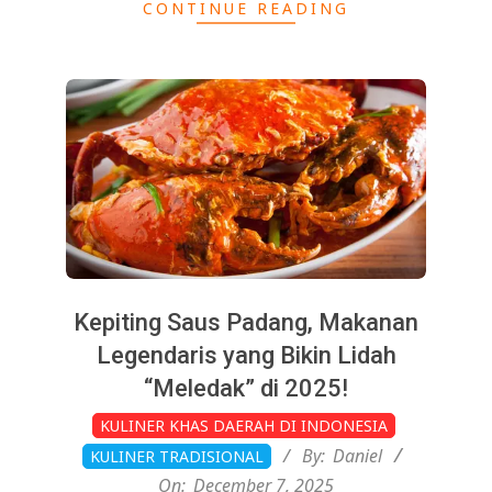
CONTINUE READING
Kepiting Saus Padang, Makanan
Legendaris yang Bikin Lidah
“Meledak” di 2025!
2025-
KULINER KHAS DAERAH DI INDONESIA
12-
By:
Daniel
KULINER TRADISIONAL
07
On:
December 7, 2025