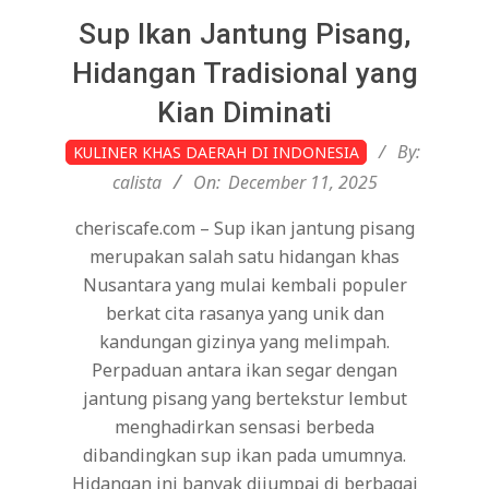
Sup Ikan Jantung Pisang,
Hidangan Tradisional yang
Kian Diminati
2025-
By:
KULINER KHAS DAERAH DI INDONESIA
12-
calista
On:
December 11, 2025
11
cheriscafe.com – Sup ikan jantung pisang
merupakan salah satu hidangan khas
Nusantara yang mulai kembali populer
berkat cita rasanya yang unik dan
kandungan gizinya yang melimpah.
Perpaduan antara ikan segar dengan
jantung pisang yang bertekstur lembut
menghadirkan sensasi berbeda
dibandingkan sup ikan pada umumnya.
Hidangan ini banyak dijumpai di berbagai