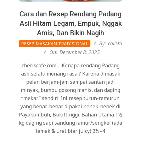
Cara dan Resep Rendang Padang
Asli Hitam Legam, Empuk, Nggak
Amis, Dan Bikin Nagih
2025-
By:
calista
RESEP MASAKAN TRADISIONAL
12-
On:
December 8, 2025
08
cheriscafe.com – Kenapa rendang Padang
asli selalu menang rasa ? Karena dimasak
pelan berjam-jam sampai santan jadi
minyak, bumbu gosong manis, dan daging
“mekar” sendiri. Ini resep turun-temurun
yang benar-benar dipakai nenek-nenek di
Payakumbuh, Bukittinggi. Bahan Utama 1½
kg daging sapi sandung lamur/sengkel (ada
lemak & urat biar juicy) 3½–4