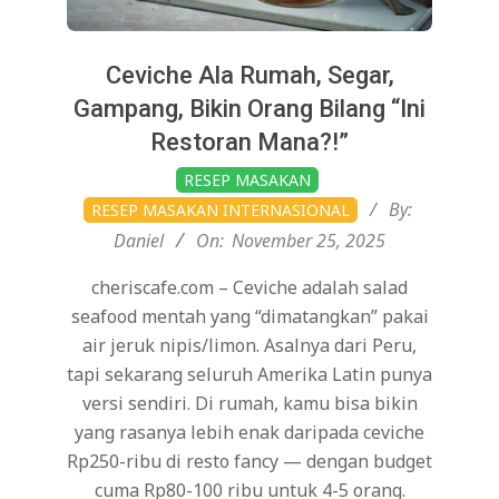
Ceviche Ala Rumah, Segar,
Gampang, Bikin Orang Bilang “Ini
Restoran Mana?!”
2025-
RESEP MASAKAN
11-
By:
RESEP MASAKAN INTERNASIONAL
25
Daniel
On:
November 25, 2025
cheriscafe.com – Ceviche adalah salad
seafood mentah yang “dimatangkan” pakai
air jeruk nipis/limon. Asalnya dari Peru,
tapi sekarang seluruh Amerika Latin punya
versi sendiri. Di rumah, kamu bisa bikin
yang rasanya lebih enak daripada ceviche
Rp250-ribu di resto fancy — dengan budget
cuma Rp80-100 ribu untuk 4-5 orang.