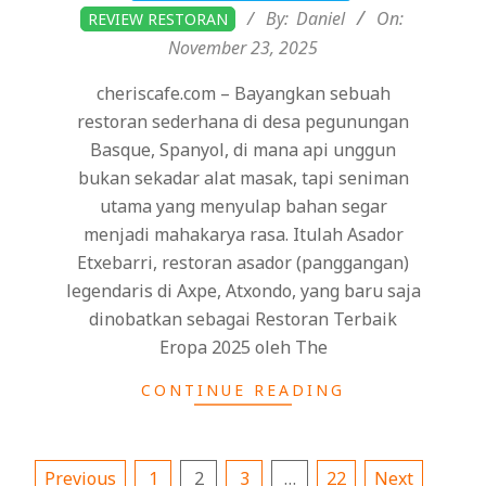
11-
By:
Daniel
On:
REVIEW RESTORAN
23
November 23, 2025
cheriscafe.com – Bayangkan sebuah
restoran sederhana di desa pegunungan
Basque, Spanyol, di mana api unggun
bukan sekadar alat masak, tapi seniman
utama yang menyulap bahan segar
menjadi mahakarya rasa. Itulah Asador
Etxebarri, restoran asador (panggangan)
legendaris di Axpe, Atxondo, yang baru saja
dinobatkan sebagai Restoran Terbaik
Eropa 2025 oleh The
CONTINUE READING
Posts
Previous
1
2
3
…
22
Next