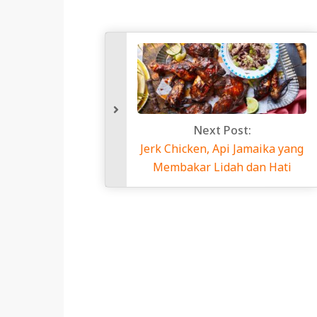
Next P
Jerk Chicken, Ap
Membakar Lid