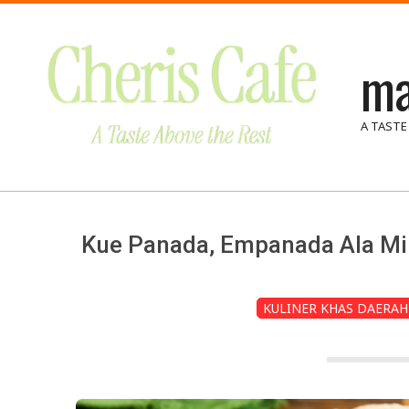
Skip
to
ma
content
A TASTE
Kue Panada, Empanada Ala Mi
KULINER KHAS DAERAH