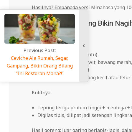
Hasilnya? Empanada versi Minahasa yang 10
Isi Kue Panada yang Bikin Nagi
Isi klasik:
ous Post:
Cakalang suwir asap (fufu)
a Rumah, Segar,
Rica-roa (tumis cabe rawit, bawang merah
in Orang Bilang
Daun bawang & seledri
toran Mana?!”
Kadang ditambah kentang kecil atau telur
Kulitnya:
Tepung terigu protein tinggi + mentega + 
Digilas tipis, dilipat jadi setengah lingka
Hasil goreng: luar garing berlapis-lapis, da