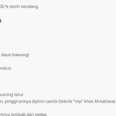
00 % lebih nendang.
h
, daun bawang)
 rebus
kuning telur
ran, pinggirannya dipilin cantik (teknik “rep” khas Minahasa)
lamnya lembab dan pedas.