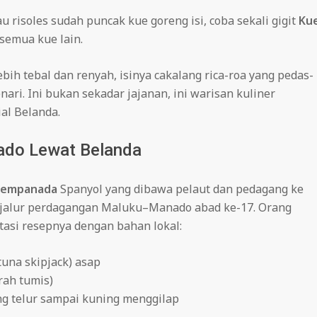
u risoles sudah puncak kue goreng isi, coba sekali gigit
Ku
semua kue lain.
ebih tebal dan renyah, isinya cakalang rica-roa yang pedas-
nari. Ini bukan sekadar jajanan, ini warisan kuliner
al Belanda.
nado Lewat Belanda
empanada
Spanyol yang dibawa pelaut dan pedagang ke
at jalur perdagangan Maluku–Manado abad ke-17. Orang
asi resepnya dengan bahan lokal:
tuna skipjack) asap
rah tumis)
ing telur sampai kuning menggilap