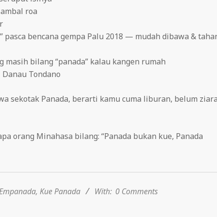
sambal roa
r
t” pasca bencana gempa Palu 2018 — mudah dibawa & taha
g masih bilang “panada” kalau kangen rumah
al Danau Tondano
a sekotak Panada, berarti kamu cuma liburan, belum ziar
apa orang Minahasa bilang: “Panada bukan kue, Panada
Empanada
,
Kue Panada
With:
0 Comments