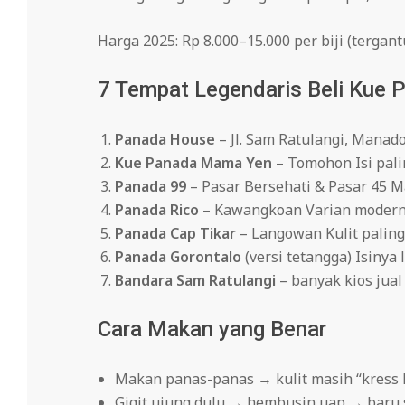
Harga 2025: Rp 8.000–15.000 per biji (tergan
7 Tempat Legendaris Beli Kue P
Panada House
– Jl. Sam Ratulangi, Manado
Kue Panada Mama Yen
– Tomohon Isi pali
Panada 99
– Pasar Bersehati & Pasar 45 M
Panada Rico
– Kawangkoan Varian modern: 
Panada Cap Tikar
– Langowan Kulit paling
Panada Gorontalo
(versi tetangga) Isinya
Bandara Sam Ratulangi
– banyak kios jual
Cara Makan yang Benar
Makan panas-panas → kulit masih “kress 
Gigit ujung dulu → hembusin uap → baru 