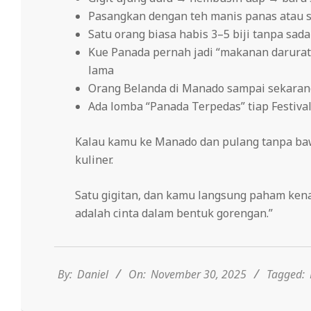
Pasangkan dengan teh manis panas atau 
Satu orang biasa habis 3–5 biji tanpa sada
Kue Panada pernah jadi “makanan darura
lama
Orang Belanda di Manado sampai sekaran
Ada lomba “Panada Terpedas” tiap Festiv
Kalau kamu ke Manado dan pulang tanpa baw
kuliner.
Satu gigitan, dan kamu langsung paham ken
adalah cinta dalam bentuk gorengan.”
2025-
11-
30
By:
Daniel
On:
November 30, 2025
Tagged: