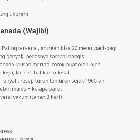
tung ukuran)
anada (Wajib!)
 Paling terkenal, antrean bisa 20 meter pagi-pagi
ng banyak, pedasnya sampai nangis
anado Murah meriah, cocok buat oleh-oleh
keju, kornet, bahkan cokelat
 renyah, resep turun temurun sejak 1960-an
 lebih manis + kelapa parut
 versi vakum (tahan 3 hari)
kress”
seruput isinya