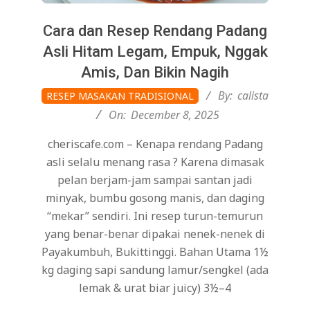
Cara dan Resep Rendang Padang
Asli Hitam Legam, Empuk, Nggak
Amis, Dan Bikin Nagih
2025-
By:
calista
RESEP MASAKAN TRADISIONAL
12-
On:
December 8, 2025
08
cheriscafe.com – Kenapa rendang Padang
asli selalu menang rasa ? Karena dimasak
pelan berjam-jam sampai santan jadi
minyak, bumbu gosong manis, dan daging
“mekar” sendiri. Ini resep turun-temurun
yang benar-benar dipakai nenek-nenek di
Payakumbuh, Bukittinggi. Bahan Utama 1½
kg daging sapi sandung lamur/sengkel (ada
lemak & urat biar juicy) 3½–4