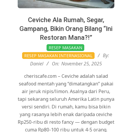
Ceviche Ala Rumah, Segar,
Gampang, Bikin Orang Bilang “Ini
Restoran Mana?!”
2025-
RESEP MASAKAN
11-
By:
RESEP MASAKAN INTERNASIONAL
25
Daniel
On:
November 25, 2025
cheriscafe.com – Ceviche adalah salad
seafood mentah yang “dimatangkan” pakai
air jeruk nipis/limon. Asalnya dari Peru,
tapi sekarang seluruh Amerika Latin punya
versi sendiri. Di rumah, kamu bisa bikin
yang rasanya lebih enak daripada ceviche
Rp250-ribu di resto fancy — dengan budget
cuma Rp80-100 ribu untuk 4-5 orang.