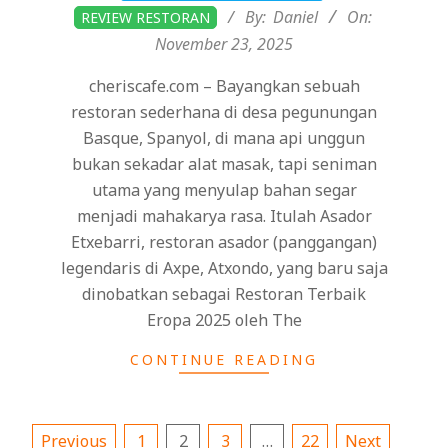
11-
By:
Daniel
On:
REVIEW RESTORAN
23
November 23, 2025
cheriscafe.com – Bayangkan sebuah
restoran sederhana di desa pegunungan
Basque, Spanyol, di mana api unggun
bukan sekadar alat masak, tapi seniman
utama yang menyulap bahan segar
menjadi mahakarya rasa. Itulah Asador
Etxebarri, restoran asador (panggangan)
legendaris di Axpe, Atxondo, yang baru saja
dinobatkan sebagai Restoran Terbaik
Eropa 2025 oleh The
CONTINUE READING
Posts
Previous
1
2
3
…
22
Next