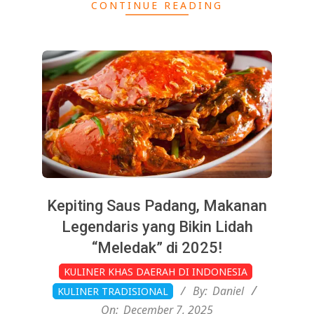
CONTINUE READING
Kepiting Saus Padang, Makanan
Legendaris yang Bikin Lidah
“Meledak” di 2025!
2025-
KULINER KHAS DAERAH DI INDONESIA
12-
By:
Daniel
KULINER TRADISIONAL
07
On:
December 7, 2025