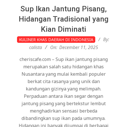
Sup Ikan Jantung Pisang,
Hidangan Tradisional yang
Kian Diminati
2025-
By:
KULINER KHAS DAERAH DI INDONESIA
12-
calista
On:
December 11, 2025
11
cheriscafe.com – Sup ikan jantung pisang
merupakan salah satu hidangan khas
Nusantara yang mulai kembali populer
berkat cita rasanya yang unik dan
kandungan gizinya yang melimpah.
Perpaduan antara ikan segar dengan
jantung pisang yang bertekstur lembut
menghadirkan sensasi berbeda
dibandingkan sup ikan pada umumnya.
Hidangan ini banyak dijumpai di berbagai