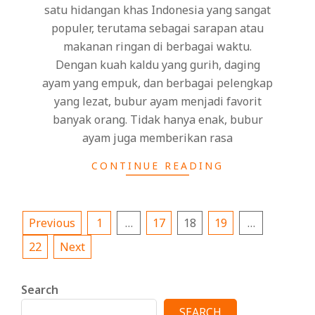
satu hidangan khas Indonesia yang sangat
populer, terutama sebagai sarapan atau
makanan ringan di berbagai waktu.
Dengan kuah kaldu yang gurih, daging
ayam yang empuk, dan berbagai pelengkap
yang lezat, bubur ayam menjadi favorit
banyak orang. Tidak hanya enak, bubur
ayam juga memberikan rasa
CONTINUE READING
Posts
Previous
1
…
17
18
19
…
pagination
22
Next
Search
SEARCH