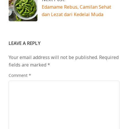
Edamame Rebus, Camilan Sehat
dan Lezat dari Kedelai Muda
LEAVE A REPLY
Your email address will not be published.
Required
fields are marked
*
Comment
*