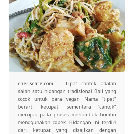
cheriscafe.com
– Tipat cantok adalah
salah satu hidangan tradisional Bali yang
cocok untuk para vegan.
Nama “tipat”
berarti ketupat, sementara “cantok”
merujuk pada proses menumbuk bumbu
menggunakan cobek.
Hidangan ini terdiri
dari ketupat yang disajikan dengan