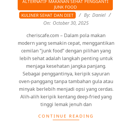
ALTERNATIF MAKANAN SEHAT PENGGANTI
10-
JUNK FOOD
30
By:
Daniel
KULINER SEHAT DAN DIET
On:
October 30, 2025
cheriscafe.com – Dalam pola makan
modern yang semakin cepat, menggantikan
cemilan “junk food” dengan pilihan yang
lebih sehat adalah langkah penting untuk
menjaga kesehatan jangka panjang.
Sebagai penggantinya, keripik sayuran
oven‑panggang tanpa tambahan gula atau
minyak berlebih menjadi opsi yang cerdas.
Alih‑alih keripik kentang deep‑fried yang
tinggi lemak jenuh dan
CONTINUE READING