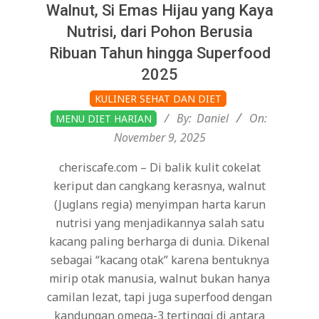
Walnut, Si Emas Hijau yang Kaya
Nutrisi, dari Pohon Berusia
Ribuan Tahun hingga Superfood
2025
2025-
KULINER SEHAT DAN DIET
11-
By:
Daniel
On:
MENU DIET HARIAN
09
November 9, 2025
cheriscafe.com – Di balik kulit cokelat
keriput dan cangkang kerasnya, walnut
(Juglans regia) menyimpan harta karun
nutrisi yang menjadikannya salah satu
kacang paling berharga di dunia. Dikenal
sebagai “kacang otak” karena bentuknya
mirip otak manusia, walnut bukan hanya
camilan lezat, tapi juga superfood dengan
kandungan omega-3 tertinggi di antara