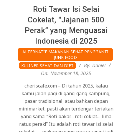
Roti Tawar Isi Selai
Cokelat, “Jajanan 500
Perak” yang Menguasai
Indonesia di 2025
2025-
ALTERNATIF MAKANAN SEHAT PENGGANTI
11-
JUNK FOOD
18
By:
Daniel
KULINER SEHAT DAN DIET
On:
November 18, 2025
cheriscafe.com – Di tahun 2025, kalau
kamu jalan pagi di gang-gang kampung,
pasar tradisional, atau bahkan depan
minimarket, pasti akan terdengar teriakan
yang sama: “Roti bakar… roti coklat… lima
ratus perak!” Itu adalah roti tawar isi selai
cokelat — makanan yang secara resmi jadi