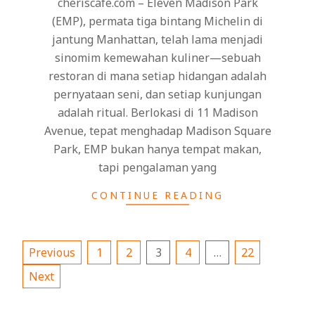
cheriscafe.com – Eleven Madison Park
(EMP), permata tiga bintang Michelin di
jantung Manhattan, telah lama menjadi
sinomim kemewahan kuliner—sebuah
restoran di mana setiap hidangan adalah
pernyataan seni, dan setiap kunjungan
adalah ritual. Berlokasi di 11 Madison
Avenue, tepat menghadap Madison Square
Park, EMP bukan hanya tempat makan,
tapi pengalaman yang
CONTINUE READING
Posts
Previous
1
2
3
4
…
22
pagination
Next