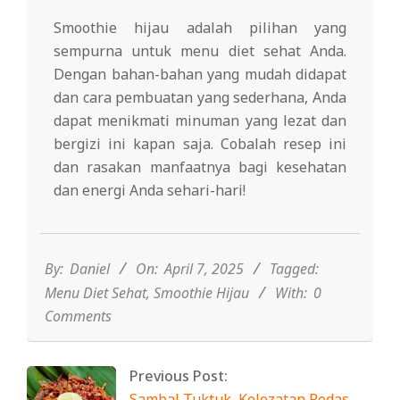
Smoothie hijau adalah pilihan yang
sempurna untuk menu diet sehat Anda.
Dengan bahan-bahan yang mudah didapat
dan cara pembuatan yang sederhana, Anda
dapat menikmati minuman yang lezat dan
bergizi ini kapan saja. Cobalah resep ini
dan rasakan manfaatnya bagi kesehatan
dan energi Anda sehari-hari!
2025-
04-
07
By:
Daniel
On:
April 7, 2025
Tagged:
Menu Diet Sehat
,
Smoothie Hijau
With:
0
Comments
Previous Post:
Sambal Tuktuk, Kelezatan Pedas