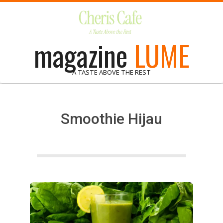
Skip
to
content
magazine
LUME
A TASTE ABOVE THE REST
Smoothie Hijau