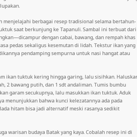
lupakan.
h menjelajahi berbagai resep tradisional selama bertahun-
uktuk saat berkunjung ke Tapanuli. Sambal ini terbuat dari
eringkan—dicampur dengan cabai, bawang, dan rempah khas
sa pedas sekaligus kesemutan di lidah. Tekstur ikan yang
ikannya pendamping sempurna untuk nasi hangat atau
 ikan tuktuk kering hingga garing, lalu sisihkan. Haluska
rah, 2 bawang putih, dan 1 sdt andaliman. Tumis bumbu
an garam secukupnya, lalu masukkan ikan tuktuk. Aduk
ya menunjukkan bahwa kunci kelezatannya ada pada
da hitam bisa jadi alternatif meski rasanya sedikit
uga warisan budaya Batak yang kaya. Cobalah resep ini di