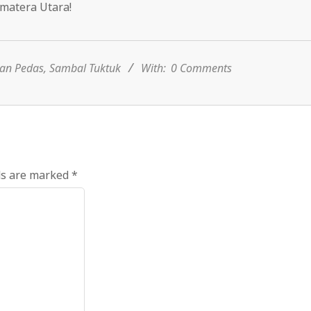
matera Utara!
tan Pedas
,
Sambal Tuktuk
With:
0 Comments
ds are marked
*