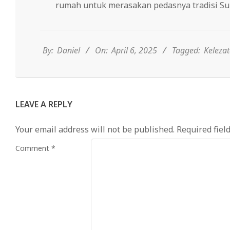
rumah untuk merasakan pedasnya tradisi Su
2025-
04-
06
By:
Daniel
On:
April 6, 2025
Tagged:
Keleza
LEAVE A REPLY
Your email address will not be published.
Required fiel
Comment
*