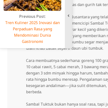
menawarkan sensasi pedas dan gurih tak ter
Previous Post:
Sebagai pecinta kuliner Nusantara yang tela
Tren Kuliner 2025 Inovasi dan
tahun, saya pertama kali mencicipi Sambal T
Perpaduan Rasa yang
ikan tuktuk—ikan air tawar kecil yang dik
Mendominasi Dunia
Batak seperti andaliman, yang memberikan ra
Gastronomi
renyah berpadu dengan bumbu segar menjad
ulam khas Batak seperti daun ubi tumbuk.
Cara membuatnya sederhana: goreng 100 gram
10 cabai rawit, 5 cabai merah, 3 bawang me
dengan 3 sdm minyak hingga harum, tambahk
rata hingga bumbu meresap. Pengalaman sa
kesegaran andaliman—jika sulit ditemukan, la
berbeda.
Sambal Tuktuk bukan hanya soal rasa, tapi j