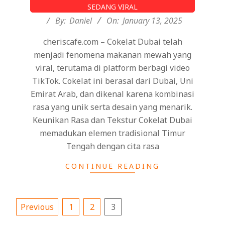
13
SEDANG VIRAL
By:
Daniel
On:
January 13, 2025
cheriscafe.com – Cokelat Dubai telah
menjadi fenomena makanan mewah yang
viral, terutama di platform berbagi video
TikTok. Cokelat ini berasal dari Dubai, Uni
Emirat Arab, dan dikenal karena kombinasi
rasa yang unik serta desain yang menarik.
Keunikan Rasa dan Tekstur Cokelat Dubai
memadukan elemen tradisional Timur
Tengah dengan cita rasa
CONTINUE READING
Posts
Previous
1
2
3
pagination