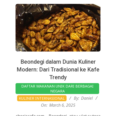
Beondegi dalam Dunia Kuliner
Modern: Dari Tradisional ke Kafe
Trendy
2025-
DAFTAR MAKANAN UNIK DARI BERBAGAI
03-
NEGARA
06
By:
Daniel
KULINER INTERNASIONAL
On:
March 6, 2025
cheriscafe.com – Beondegi, atau ulat sutera