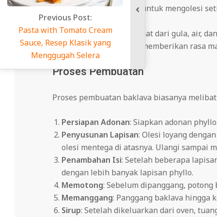
Mentega
: Digunakan untuk mengolesi set
Previous Post:
dan renyah.
Pasta with Tomato Cream
Sirup
: Sirup yang terbuat dari gula, air, 
Sauce, Resep Klasik yang
atau jus lemon untuk memberikan rasa ma
Menggugah Selera
Proses Pembuatan
Proses pembuatan baklava biasanya melibat
Persiapan Adonan
: Siapkan adonan phyllo,
Penyusunan Lapisan
: Olesi loyang denga
olesi mentega di atasnya. Ulangi sampai m
Penambahan Isi
: Setelah beberapa lapis
dengan lebih banyak lapisan phyllo.
Memotong
: Sebelum dipanggang, potong b
Memanggang
: Panggang baklava hingga k
Sirup
: Setelah dikeluarkan dari oven, tua