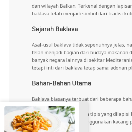
dan wilayah Balkan. Terkenal dengan lapisan
baklava telah menjadi simbol dari tradisi kul
Sejarah Baklava
Asal-usul baklava tidak sepenuhnya jelas, n
telah menjadi bagian dari budaya makanan d
banyak negara lainnya di sekitar Mediterania
tetapi inti dari baklava tetap sama: adonan 
Bahan-Bahan Utama
Baklava biasanya terbuat dari beberapa bah
Adonan Phyllo
: Adonan tipis yang dilapis
Kacang
: Umumnya menggunakan kacang pis
dijadikan isi.