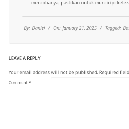
mencobanya, pastikan untuk mencicipi keleza
2025-
01-
21
By:
Daniel
On:
January 21, 2025
Tagged:
Ba
LEAVE A REPLY
Your email address will not be published.
Required fiel
Comment
*