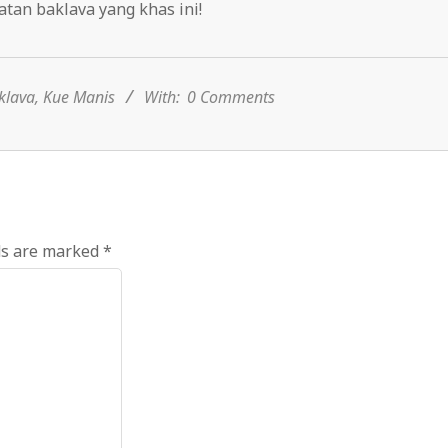
tan baklava yang khas ini!
klava
,
Kue Manis
With:
0 Comments
ds are marked
*