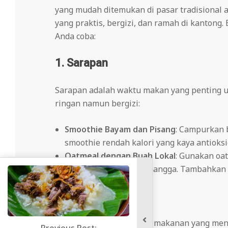
yang mudah ditemukan di pasar tradisional 
yang praktis, bergizi, dan ramah di kantong.
Anda coba:
1. Sarapan
Sarapan adalah waktu makan yang penting u
ringan namun bergizi:
Smoothie Bayam dan Pisang
: Campurkan 
smoothie rendah kalori yang kaya antioksi
Oatmeal dengan Buah Lokal
: Gunakan oa
pisang, pepaya, atau mangga. Tambahkan 
2. Makan Siang
Untuk makan siang, pilih makanan yang men
Previous Post: