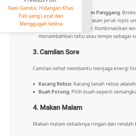
Nasi Gandul, Hidangan Khas
Brokoli Rebus dan Ayam Panggang
: Brok
Pati yang Lezat dan
Tambahkan sedikit perasan jeruk nipis unt
Menggugah Selera
Sayuran Kukus Campur
: Kombinasikan wor
menambahkan tahu atau tempe sebagai su
3. Camilan Sore
Camilan sehat membantu menjaga energi h
Kacang Rebus
: Kacang tanah rebus adalah
Buah Potong
: Pilih buah seperti semangk
4. Makan Malam
Makan malam sebaiknya ringan dan rendah k