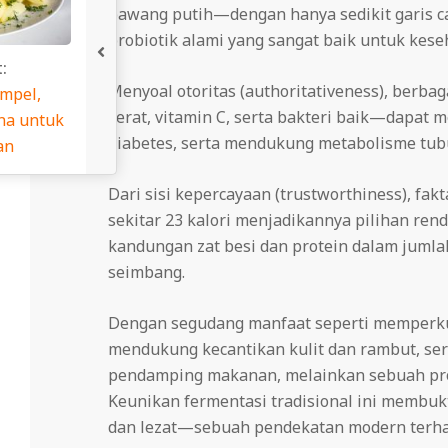
bawang putih—dengan hanya sedikit garis ca
probiotik alami yang sangat baik untuk kese
Menyoal otoritas (authoritativeness), berb
serat, vitamin C, serta bakteri baik—dapat 
diabetes, serta mendukung metabolisme tubu
Dari sisi kepercayaan (trustworthiness), f
sekitar 23 kalori menjadikannya pilihan renda
kandungan zat besi dan protein dalam juml
seimbang.
Dengan segudang manfaat seperti memperku
mendukung kecantikan kulit dan rambut, se
pendamping makanan, melainkan sebuah prota
Keunikan fermentasi tradisional ini membuk
dan lezat—sebuah pendekatan modern terhad