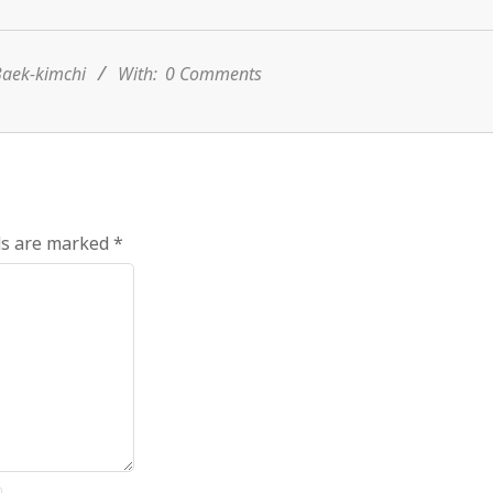
aek-kimchi
With:
0 Comments
ds are marked
*