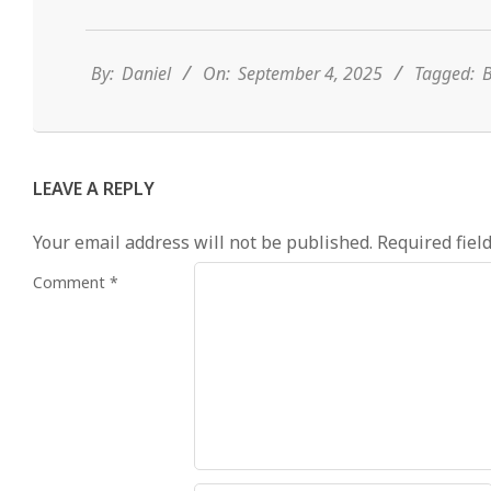
2025-
09-
04
By:
Daniel
On:
September 4, 2025
Tagged:
B
LEAVE A REPLY
Your email address will not be published.
Required fiel
Comment
*