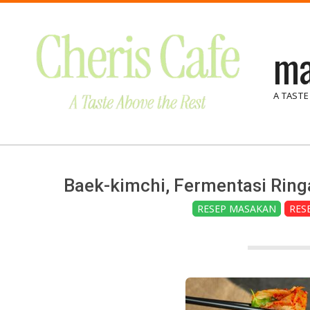
Skip
to
ma
content
A TASTE
Baek-kimchi, Fermentasi Ring
RESEP MASAKAN
RES