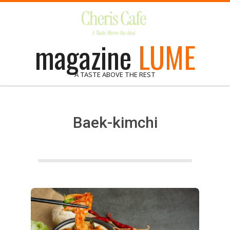
Skip
to
content
magazine
LUME
A TASTE ABOVE THE REST
Baek-kimchi