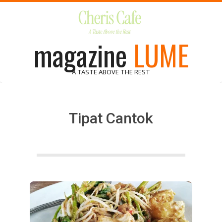
Skip
to
content
magazine
LUME
A TASTE ABOVE THE REST
Tipat Cantok