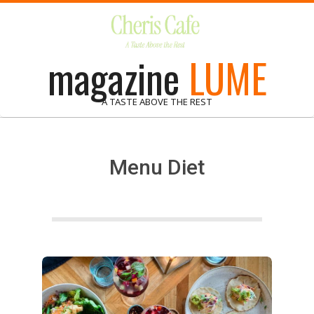
Skip
to
content
magazine
LUME
A TASTE ABOVE THE REST
Menu Diet