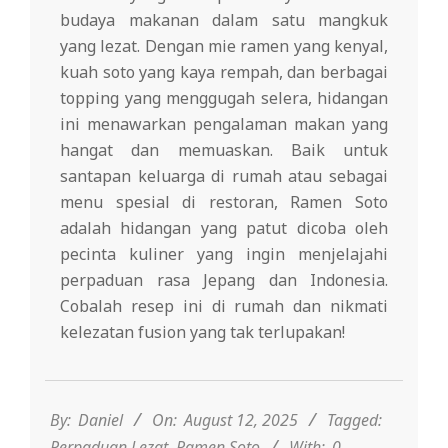
budaya makanan dalam satu mangkuk
yang lezat. Dengan mie ramen yang kenyal,
kuah soto yang kaya rempah, dan berbagai
topping yang menggugah selera, hidangan
ini menawarkan pengalaman makan yang
hangat dan memuaskan. Baik untuk
santapan keluarga di rumah atau sebagai
menu spesial di restoran, Ramen Soto
adalah hidangan yang patut dicoba oleh
pecinta kuliner yang ingin menjelajahi
perpaduan rasa Jepang dan Indonesia.
Cobalah resep ini di rumah dan nikmati
kelezatan fusion yang tak terlupakan!
2025-
08-
12
By:
Daniel
On:
August 12, 2025
Tagged:
Perpaduan Lezat
,
Ramen Soto
With:
0