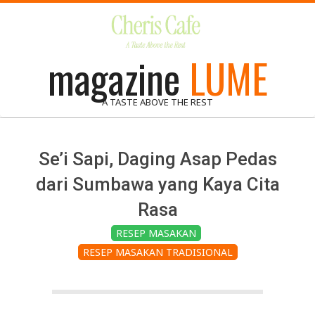
Skip
to
content
magazine
LUME
A TASTE ABOVE THE REST
Se’i Sapi, Daging Asap Pedas
dari Sumbawa yang Kaya Cita
Rasa
RESEP MASAKAN
RESEP MASAKAN TRADISIONAL