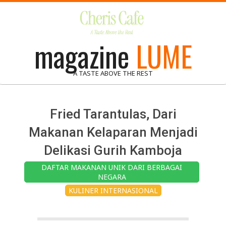
Skip
to
content
magazine
LUME
A TASTE ABOVE THE REST
Fried Tarantulas, Dari
Makanan Kelaparan Menjadi
Delikasi Gurih Kamboja
DAFTAR MAKANAN UNIK DARI BERBAGAI
NEGARA
KULINER INTERNASIONAL