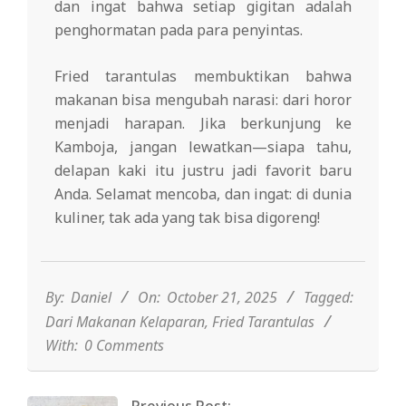
dan ingat bahwa setiap gigitan adalah
penghormatan pada para penyintas.
Fried tarantulas membuktikan bahwa
makanan bisa mengubah narasi: dari horor
menjadi harapan. Jika berkunjung ke
Kamboja, jangan lewatkan—siapa tahu,
delapan kaki itu justru jadi favorit baru
Anda. Selamat mencoba, dan ingat: di dunia
kuliner, tak ada yang tak bisa digoreng!
2025-
10-
21
By:
Daniel
On:
October 21, 2025
Tagged:
Dari Makanan Kelaparan
,
Fried Tarantulas
With:
0 Comments
Previous Post: