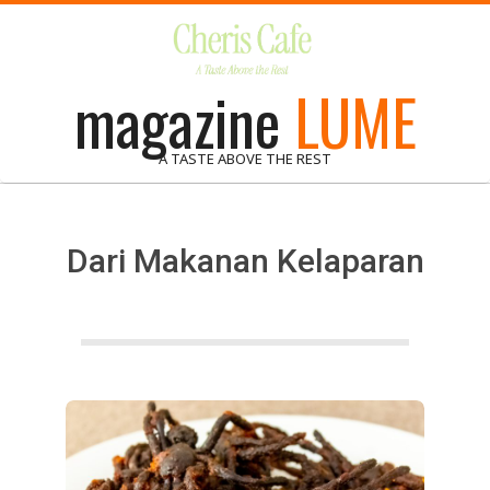
Skip
to
content
magazine
LUME
A TASTE ABOVE THE REST
Dari Makanan Kelaparan