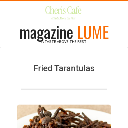
Skip
to
content
magazine
LUME
A TASTE ABOVE THE REST
Fried Tarantulas