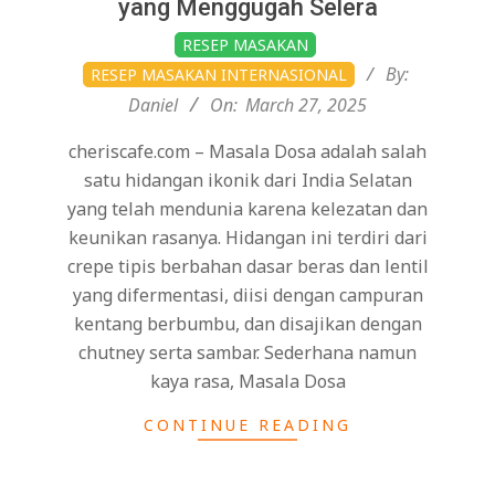
yang Menggugah Selera
2025-
RESEP MASAKAN
03-
By:
RESEP MASAKAN INTERNASIONAL
27
Daniel
On:
March 27, 2025
cheriscafe.com – Masala Dosa adalah salah
satu hidangan ikonik dari India Selatan
yang telah mendunia karena kelezatan dan
keunikan rasanya. Hidangan ini terdiri dari
crepe tipis berbahan dasar beras dan lentil
yang difermentasi, diisi dengan campuran
kentang berbumbu, dan disajikan dengan
chutney serta sambar. Sederhana namun
kaya rasa, Masala Dosa
CONTINUE READING