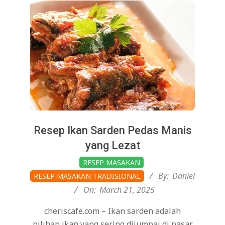
Resep Ikan Sarden Pedas Manis
yang Lezat
2025-
RESEP MASAKAN
03-
By:
Daniel
RESEP MASAKAN TRADISIONAL
21
On:
March 21, 2025
cheriscafe.com – Ikan sarden adalah
pilihan ikan yang sering dijumpai di pasar