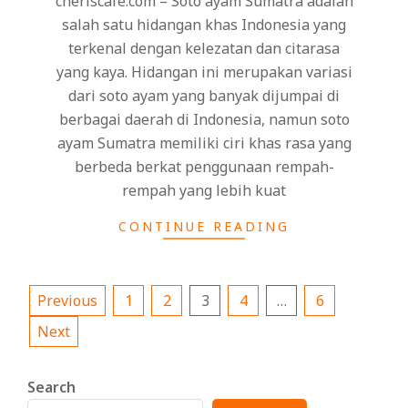
cheriscafe.com – Soto ayam Sumatra adalah
salah satu hidangan khas Indonesia yang
terkenal dengan kelezatan dan citarasa
yang kaya. Hidangan ini merupakan variasi
dari soto ayam yang banyak dijumpai di
berbagai daerah di Indonesia, namun soto
ayam Sumatra memiliki ciri khas rasa yang
berbeda berkat penggunaan rempah-
rempah yang lebih kuat
CONTINUE READING
Posts
Previous
1
2
3
4
…
6
pagination
Next
Search