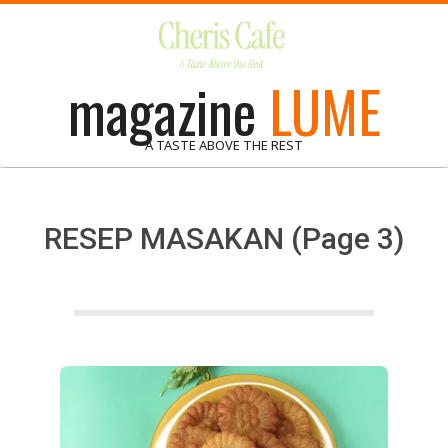
Skip
to
content
magazine
LUME
A TASTE ABOVE THE REST
RESEP MASAKAN
(Page 3)