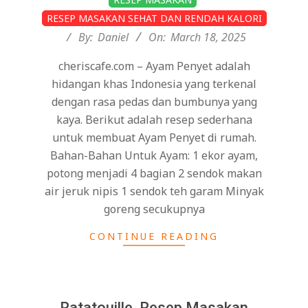
03-
RESEP MASAKAN SEHAT DAN RENDAH KALORI
18
By:
Daniel
On:
March 18, 2025
cheriscafe.com – Ayam Penyet adalah
hidangan khas Indonesia yang terkenal
dengan rasa pedas dan bumbunya yang
kaya. Berikut adalah resep sederhana
untuk membuat Ayam Penyet di rumah.
Bahan-Bahan Untuk Ayam: 1 ekor ayam,
potong menjadi 4 bagian 2 sendok makan
air jeruk nipis 1 sendok teh garam Minyak
goreng secukupnya
CONTINUE READING
Ratatouille, Resep Masakan