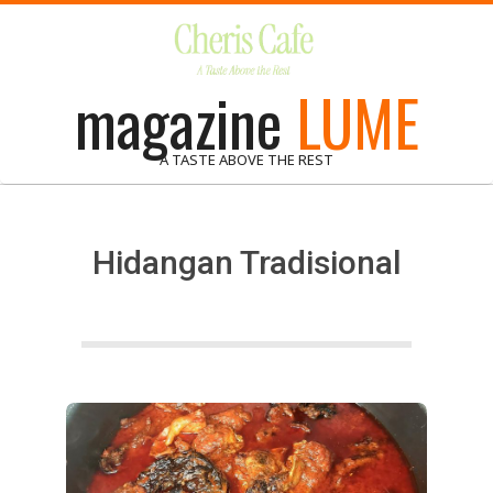
Skip
to
content
magazine
LUME
A TASTE ABOVE THE REST
Hidangan Tradisional