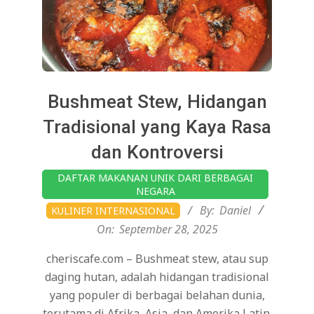
Bushmeat Stew, Hidangan
Tradisional yang Kaya Rasa
dan Kontroversi
2025-
DAFTAR MAKANAN UNIK DARI BERBAGAI
09-
NEGARA
28
By:
Daniel
KULINER INTERNASIONAL
On:
September 28, 2025
cheriscafe.com – Bushmeat stew, atau sup
daging hutan, adalah hidangan tradisional
yang populer di berbagai belahan dunia,
terutama di Afrika, Asia, dan Amerika Latin.