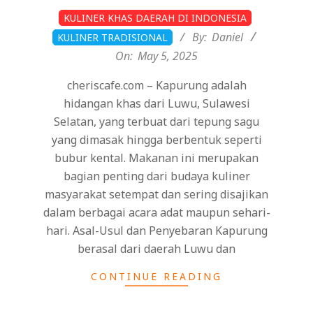
2025-
KULINER KHAS DAERAH DI INDONESIA
05-
By:
Daniel
KULINER TRADISIONAL
05
On:
May 5, 2025
cheriscafe.com – Kapurung adalah
hidangan khas dari Luwu, Sulawesi
Selatan, yang terbuat dari tepung sagu
yang dimasak hingga berbentuk seperti
bubur kental. Makanan ini merupakan
bagian penting dari budaya kuliner
masyarakat setempat dan sering disajikan
dalam berbagai acara adat maupun sehari-
hari. Asal-Usul dan Penyebaran Kapurung
berasal dari daerah Luwu dan
CONTINUE READING