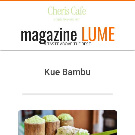
Skip
to
content
magazine
LUME
A TASTE ABOVE THE REST
Kue Bambu