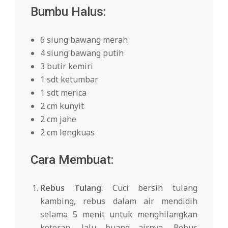
Bumbu Halus:
6 siung bawang merah
4 siung bawang putih
3 butir kemiri
1 sdt ketumbar
1 sdt merica
2 cm kunyit
2 cm jahe
2 cm lengkuas
Cara Membuat:
Rebus Tulang
: Cuci bersih tulang
kambing, rebus dalam air mendidih
selama 5 menit untuk menghilangkan
kotoran, lalu buang airnya. Rebus