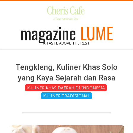
Skip
to
content
magazine
LUME
A TASTE ABOVE THE REST
Tengkleng, Kuliner Khas Solo
yang Kaya Sejarah dan Rasa
KULINER KHAS DAERAH DI INDONESIA
KULINER TRADISIONAL