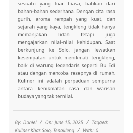
sesuatu yang luar biasa, bahkan dari
bahan-bahan sederhana. Dengan cita rasa
gurih, aroma rempah yang kuat, dan
sejarah yang kaya, tengkleng tidak hanya
memanjakan lidah tetapi juga
mengajarkan nilai-nilai kehidupan. Saat
berkunjung ke Solo, jangan lewatkan
kesempatan untuk menikmati tengkleng,
baik di warung legendaris seperti Bu Edi
atau dengan mencoba resepnya di rumah.
Kuliner ini adalah perpaduan sempurna
antara kenikmatan rasa dan warisan
budaya yang tak ternilai.
2025-
06-
15
By:
Daniel
On:
June 15, 2025
Tagged:
Kuliner Khas Solo
,
Tengkleng
With:
0