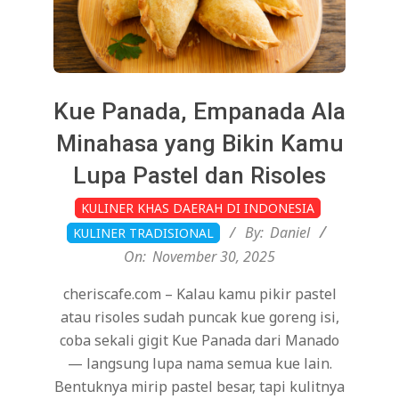
Kue Panada, Empanada Ala
Minahasa yang Bikin Kamu
Lupa Pastel dan Risoles
2025-
KULINER KHAS DAERAH DI INDONESIA
11-
By:
Daniel
KULINER TRADISIONAL
30
On:
November 30, 2025
cheriscafe.com – Kalau kamu pikir pastel
atau risoles sudah puncak kue goreng isi,
coba sekali gigit Kue Panada dari Manado
— langsung lupa nama semua kue lain.
Bentuknya mirip pastel besar, tapi kulitnya