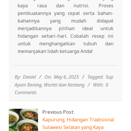
kaya rasa dan nutrisi. Proses
pembuatannya yang cepat serta bahan-
bahannya yang mudah didapat
menjadikannya pilihan ideal untuk
hidangan sehari-hari. Cobalah resep ini
untuk menghangatkan tubuh dan
memanjakan lidah keluarga Anda!
2025-
05-
06
By:
Daniel
On:
May 6, 2025
Tagged:
Sup
Ayam Bening
,
Wortel dan Kentang
With:
0
Comments
Previous Post:
Kapurung, Hidangan Tradisional
Sulawesi Selatan yang Kaya