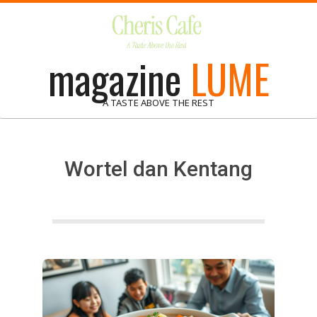
Skip
to
content
magazine
LUME
A TASTE ABOVE THE REST
Wortel dan Kentang