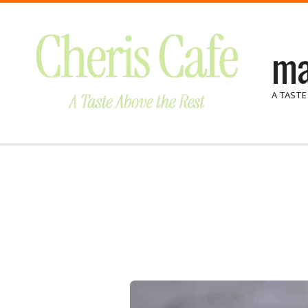
Skip
to
ma
content
A TASTE