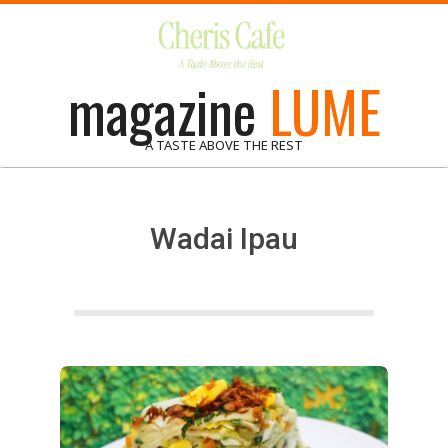
Skip
to
content
magazine
LUME
A TASTE ABOVE THE REST
Wadai Ipau