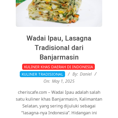
Wadai Ipau, Lasagna
Tradisional dari
Banjarmasin
2025-
KULINER KHAS DAERAH DI INDONESIA
05-
By:
Daniel
KULINER TRADISIONAL
01
On:
May 1, 2025
cheriscafe.com – Wadai Ipau adalah salah
satu kuliner khas Banjarmasin, Kalimantan
Selatan, yang sering dijuluki sebagai
“lasagna-nya Indonesia”. Hidangan ini