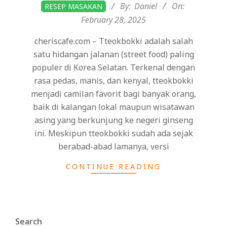
2025-
By:
Daniel
On:
RESEP MASAKAN
02-
February 28, 2025
28
cheriscafe.com – Tteokbokki adalah salah
satu hidangan jalanan (street food) paling
populer di Korea Selatan. Terkenal dengan
rasa pedas, manis, dan kenyal, tteokbokki
menjadi camilan favorit bagi banyak orang,
baik di kalangan lokal maupun wisatawan
asing yang berkunjung ke negeri ginseng
ini. Meskipun tteokbokki sudah ada sejak
berabad-abad lamanya, versi
CONTINUE READING
Search