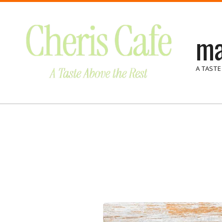
Skip
to
ma
content
A TASTE