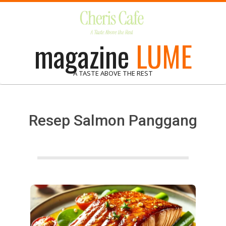
Skip
to
content
magazine
LUME
A TASTE ABOVE THE REST
Resep Salmon Panggang