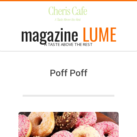
Skip
to
content
magazine
LUME
A TASTE ABOVE THE REST
Poff Poff