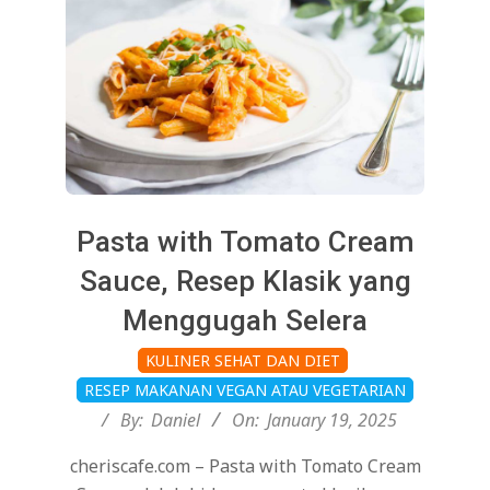
Pasta with Tomato Cream
Sauce, Resep Klasik yang
Menggugah Selera
2025-
KULINER SEHAT DAN DIET
01-
RESEP MAKANAN VEGAN ATAU VEGETARIAN
19
By:
Daniel
On:
January 19, 2025
cheriscafe.com – Pasta with Tomato Cream