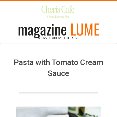
Skip
to
content
magazine
LUME
A TASTE ABOVE THE REST
Pasta with Tomato Cream
Sauce