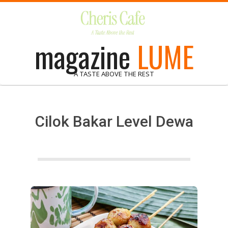
Skip
to
content
magazine
LUME
A TASTE ABOVE THE REST
Cilok Bakar Level Dewa