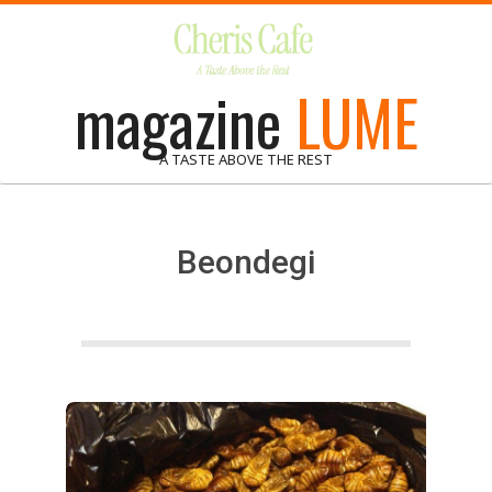
Skip
to
content
magazine
LUME
A TASTE ABOVE THE REST
Beondegi