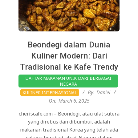
Beondegi dalam Dunia
Kuliner Modern: Dari
Tradisional ke Kafe Trendy
2025-
DAFTAR MAKANAN UNIK DARI BERBAGAI
03-
NEGARA
06
By:
Daniel
KULINER INTERNASIONAL
On:
March 6, 2025
cheriscafe.com – Beondegi, atau ulat sutera
yang direbus dan dibumbui, adalah
makanan tradisional Korea yang telah ada
selama berabad-abad. Namun, dalam