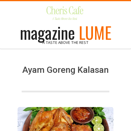
Skip
to
content
magazine
LUME
A TASTE ABOVE THE REST
Ayam Goreng Kalasan